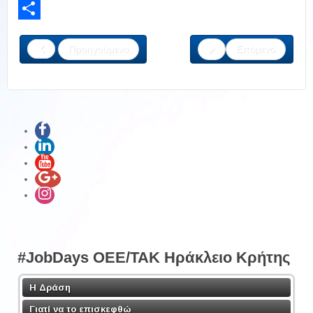
LinkedIn
Share
Προηγούμενο
Επόμενο
#JobDays OEE/TAK Ηράκλειο Κρήτης
Η Δράση
Γιατί να το επισκεφθώ