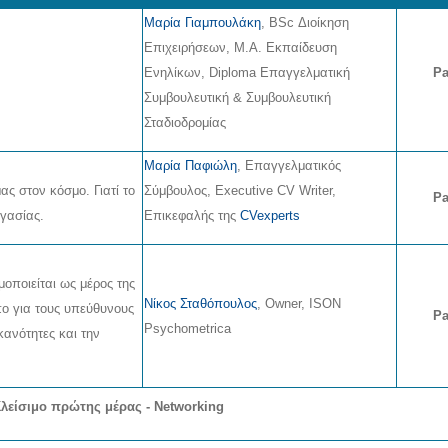
Μαρία Γιαμπουλάκη
, BSc Διοίκηση
Επιχειρήσεων, Μ.Α. Εκπαίδευση
Ενηλίκων, Diploma Επαγγελματική
Pa
Συμβουλευτική & Συμβουλευτική
Σταδιοδρομίας
Μαρία Παφιώλη
, Επαγγελματικός
ς στον κόσμο. Γιατί το
Σύμβουλος, Executive CV Writer,
Pa
γασίας.
Επικεφαλής της
CVexperts
ιμοποιείται ως μέρος της
Νίκος Σταθόπουλος
, Owner, ISON
πο για τους υπεύθυνους
Pa
Psychometrica
κανότητες και την
λείσιμο πρώτης μέρας - Networking