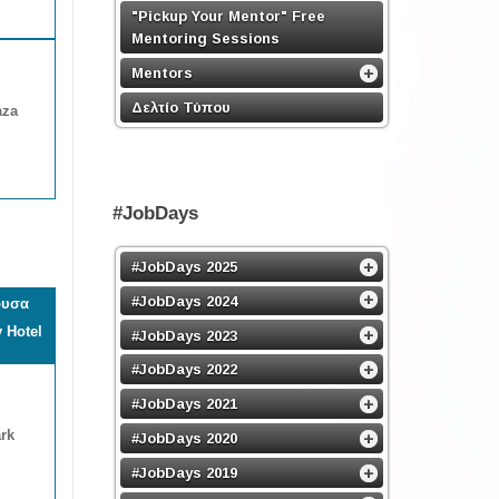
"Pickup Your Mentor" Free
Mentoring Sessions
Mentors
Δελτίο Τύπου
aza
#JobDays
#JobDays 2025
#JobDays 2024
ουσα
 Hotel
#JobDays 2023
#JobDays 2022
#JobDays 2021
rk
#JobDays 2020
#JobDays 2019