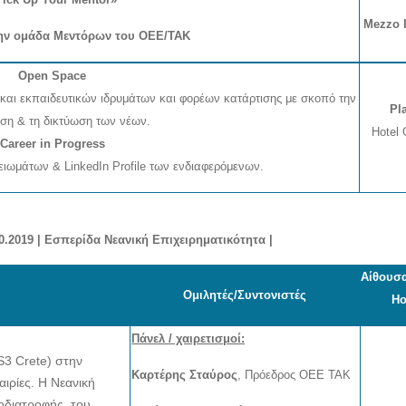
Mezzo I,
ην ομάδα Μεντόρων του ΟΕΕ/ΤΑΚ
Open Space
αι εκπαιδευτικών ιδρυμάτων και φορέων κατάρτισης με σκοπό την
Pl
ση & τη δικτύωση των νέων.
Hotel 
Career in Progress
ιωμάτων & LinkedIn Profile των ενδιαφερόμενων.
0.2019
|
Εσπερίδα Νεανική Επιχειρηματικότητα
|
Αίθουσα
Ομιλητές/Συντονιστές
Ho
Πάνελ / χαιρετισμοί:
S3 Crete) στην
Καρτέρης Σταύρος
, Πρόεδρος ΟΕΕ ΤΑΚ
αιρίες. Η Νεανική
οδιατροφής, του