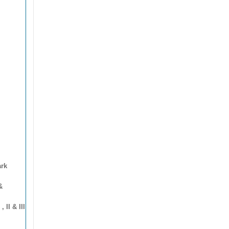
rk
&
 II & III