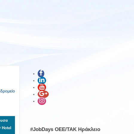
υδρομείο
ουσα
 Hotel
#JobDays OEE/TAK Ηράκλειο