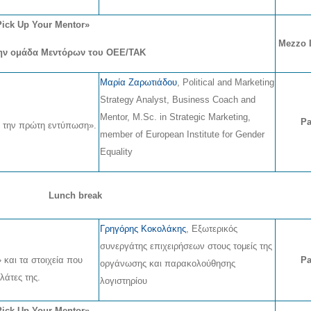
Pick Up Your Mentor»
Mezzo I,
ην ομάδα Μεντόρων του ΟΕΕ/ΤΑΚ
Μαρία Ζαρωτιάδου
, Political and Marketing
Strategy Analyst, Business Coach and
Mentor, M.Sc. in Strategic Marketing,
Pa
ια την πρώτη εντύπωση».
member of European Institute for Gender
Equality
Lunch break
Γρηγόρης Κοκολάκης
, Εξωτερικός
συνεργάτης επιχειρήσεων στους τομείς της
»
και τα στοιχεία που
Pa
οργάνωσης και παρακολούθησης
λάτες της.
λογιστηρίου
Pick Up Your Mentor»