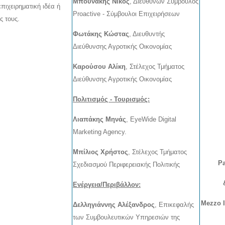
Μπουνάκης Νίκος
,
Διευθύνων Σύμβουλος
πιχειρηματική ιδέα ή
Proactive - Σύμβουλοι Επιχειρήσεων
ς τους.
Φωτάκης Κώστας
, Διευθυντής
Διεύθυνσης Αγροτικής Οικονομίας
Καρούσου Αλίκη
, Στέλεχος Τμήματος
Διεύθυνσης Αγροτικής Οικονομίας
Πολιτισμός - Τουρισμός:
Λιαπάκης Μηνάς
,
EyeWide Digital
Marketing Agency.
Μπίλιος Χρήστος
, Στέλεχος Τμήματος
Pa
Σχεδιασμού Περιφερειακής Πολιτικής
Ενέργεια/Περιβάλλον:
Mezzo I ,
Δελληγιάννης Αλέξανδρος
,
Επικεφαλής
των Συμβουλευτικών Υπηρεσιών της