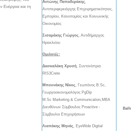
Αντώνης Παπαδεράκης
,
ν Ενέργεια και τη
Αντιπεριφερειάρχης Επιχειρηματικότητας,
Εμπορίου, Καινοτομίας και Κοινωνικής
Οικονομίας
Σισαμάκης Γιώργος
, Αντιδήμαρχος
Ηρακλείου
Ομιλητές:
Δασκαλάκη Χρυσή
, Συντονίστρια
RIS3Crete
Μπουνάκης Νίκος
, Γεωπόνος B.Sc,
Γεωργοοικονομολόγος PgDip
M.Sc Marketing & Communication,MBA
Διευθύνων Σύμβουλος Proactive -
Ball
Σύμβουλοι Επιχειρήσεων
Λιαπάκης Μηνάς
, EyeWide Digital