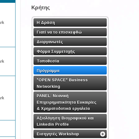
Κρήτης
Η Δράση
rk
Γιατί να το επισκεφθώ
Διοργανωτές
Φόρμα Συμμετοχής
Τοποθεσία
rk
Πρόγραμμα
"OPEN SPACE" Business
Networking
PANEL: Νεανική
rk
Επιχειρηματικότητα Ευκαιρίες
& Χρηματοδοτικά εργαλεία
Αξιολόγηση Βιογραφικού και
Linkedin Profile
Εισηγητές Workshop