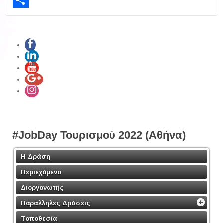
LinkedIn
Share
#JobDay Τουρισμού 2022 (Αθήνα)
Η Δράση
Περιεχόμενο
Διοργανωτής
Παράλληλες Δράσεις
Τοποθεσία