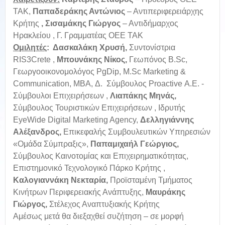
ΤΑΚ,
Παπαδεράκης Αντώνιος
– Αντιπεριφερειάρχης
Κρήτης
, Σισαμάκης Γιώργος
– Αντιδήμαρχος
Ηρακλείου , Γ. Γραμματέας ΟΕΕ ΤΑΚ
Ομιλητές
: Δασκαλάκη Χρυσή,
Συντονίστρια
RIS3Crete ,
Μπουνάκης Νίκος,
Γεωπόνος B.Sc,
Γεωργοοικονομολόγος PgDip, M.Sc Marketing &
Communication, MBA, Δ. Σύμβουλος Proactive Α.Ε. -
Σύμβουλοι Επιχειρήσεων ,
Λιαπάκης Μηνάς,
Σύμβουλος Τουριστικών Επιχειρήσεων , Ιδρυτής
EyeWide Digital Marketing Agency,
Δελληγιάννης
Αλέξανδρος,
Επικεφαλής Συμβουλευτικών Υπηρεσιών
«Ομάδα Σύμπραξις»,
Παπαμιχαήλ Γεώργιος,
Σύμβουλος Καινοτομίας και Επιχειρηματικότητας,
Επιστημονικό Τεχνολογικό Πάρκο Κρήτης ,
Καλογιαννάκη Νεκταρία,
Προϊσταμένη Τμήματος
Κινήτρων Περιφερειακής Ανάπτυξης,
Μαυράκης
Γιώργος,
Στέλεχος Αναπτυξιακής Κρήτης
Αμέσως μετά θα διεξαχθεί συζήτηση – σε μορφή