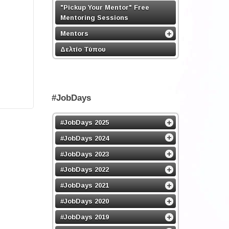
"Pickup Your Mentor" Free
Mentoring Sessions
Mentors
Δελτίο Τύπου
#JobDays
#JobDays 2025
#JobDays 2024
#JobDays 2023
#JobDays 2022
#JobDays 2021
#JobDays 2020
#JobDays 2019