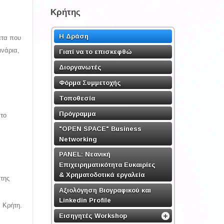
Κρήτης
Η Δράση
ατα που
ινάρια,
Γιατί να το επισκεφθώ
Διοργανωτές
Φόρμα Συμμετοχής
Τοποθεσία
Πρόγραμμα
 το
"OPEN SPACE" Business
Networking
PANEL: Νεανική
Επιχειρηματικότητα Ευκαιρίες
& Χρηματοδοτικά εργαλεία
 της
Αξιολόγηση Βιογραφικού και
Linkedin Profile
ν Κρήτη.
Εισηγητές Workshop