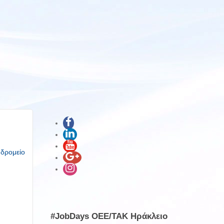
υδρομείο
#JobDays OEE/TAK Ηράκλειο