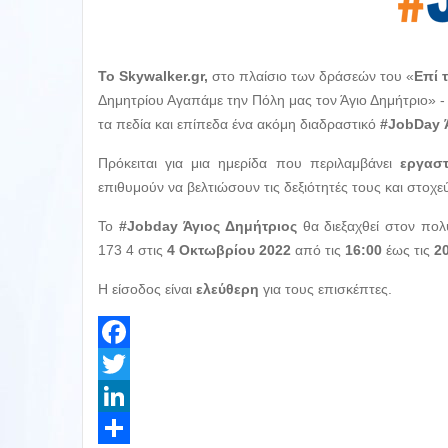
Το Skywalker.gr,
στο πλαίσιο των δράσεών του «
Επί 
Δημητρίου Αγαπάμε την Πόλη μας τον Άγιο Δημήτριο» -
τα πεδία και επίπεδα ένα ακόμη διαδραστικό
#JobDay 
Πρόκειται για μια ημερίδα που περιλαμβάνει
εργαστ
επιθυμούν να βελτιώσουν τις δεξιότητές τους και στοχ
Το
#Jobday Άγιος Δημήτριος
θα διεξαχθεί στον π
173 4 στις
4 Οκτωβρίου 2022
από τις
16:00
έως τις
2
Η είσοδος είναι
ελεύθερη
για τους επισκέπτες.
Facebook
Twitter
LinkedIn