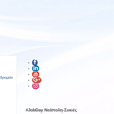
υδρομείο
#JobDay Νεάπολη-Συκιές