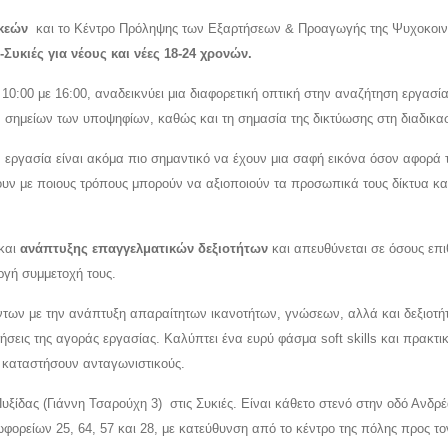
υκεών
και το Κέντρο Πρόληψης των Εξαρτήσεων & Προαγωγής της Ψυχοκοιν
Συκιές για νέους και νέες 18-24 χρονών
.
10:00 με 16:00, αναδεικνύει μια διαφορετική οπτική στην αναζήτηση εργασία
 σημείων των υποψηφίων, καθώς και τη σημασία της δικτύωσης στη διαδικασ
 εργασία είναι ακόμα πιο σημαντικό να έχουν μια σαφή εικόνα όσον αφορά 
ουν με ποιους τρόπους μπορούν να αξιοποιούν τα προσωπικά τους δίκτυα και
και
ανάπτυξης επαγγελματικών δεξιοτήτων
και απευθύνεται σε όσους επ
ργή συμμετοχή τους.
των με την ανάπτυξη απαραίτητων ικανοτήτων, γνώσεων, αλλά και δεξιοτή
σεις της αγοράς εργασίας. Καλύπτει ένα ευρύ φάσμα soft skills και πρακτι
ς καταστήσουν ανταγωνιστικούς.
υξίδας (Γιάννη Τσαρούχη 3) στις Συκιές. Είναι κάθετο στενό στην οδό Ανδρ
ορείων 25, 64, 57 και 28, με κατεύθυνση από το κέντρο της πόλης προς το