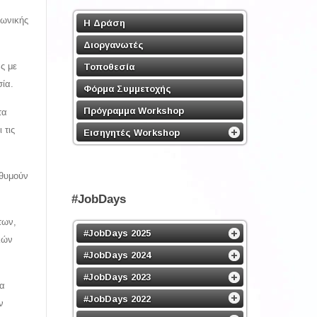
ωνικής
Η Δράση
Διοργανωτές
ς με
Τοποθεσία
ία.
Φόρμα Συμμετοχής
Πρόγραμμα Workshop
τα
 τις
Εισηγητές Workshop
ιθυμούν
#JobDays
των,
#JobDays 2025
κών
#JobDays 2024
#JobDays 2023
έα
#JobDays 2022
ν