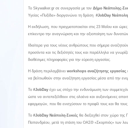
Το Skywalker.gr σε συνεργασία με τον
Δήμο Νεάπολης-Σ
Υγείας «Πυξίδα» διοργανώνει τη δράση
#JobDay Νεάπολη-
Η εκδήλωση, που πραγματοποιείται στις 23 Μαΐου και ώρες 
επίκεντρο την αναγνώριση και την αξιοποίηση των δυνατών
Ιδιαίτερα για τους νέους ανθρώπους που σήμερα αναζητούν
προσόντα και τις δεξιότητές τους και παράλληλα να γνωρίζ
διαθέσιμες πληροφορίες για την εύρεση εργασίας.
Η δράση περιλαμβάνει
workshops αναζήτησης εργασίας
να βελτιωθούν στην αναζήτηση εργασίας μέσα από την ενε
Το
#JobDay
έχει ως στόχο την ενδυνάμωση των συμμετεχόν
ώστε να αντεπεξέλθουν στις ολοένα και αυξανόμενες απαιτή
εφαρμογών, που θα ενισχύσουν το προφίλ τους και θα του
Το
#JobDay Νεάπολη-Συκιές
θα διεξαχθεί στον χώρο της Π
Παπανδρέου, μετά τη στάση του ΟΑΣΘ «Σκορπιός» των λεωφ