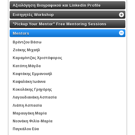
Αξιολόγηση Βιογραφικού και Linkedin Profile
Εισηγητές Workshop
"Pickup Your Mentor" Free Mentoring Sessions
Mentors
Βρέντζου Βάσω
Ζεάκης Μιχαήλ
Καραμίντζας Χριστόφορος
Κατόπη Μάγδα
Καφτάκης Εμμανουήλ
Καψαλάκη Ιωάννα
Κοκολάκης Γρηγόρης
Λαγουδιανάκη Ασπασία
Λιάπη Ασπασία
Μαραυγάκη Μαρία
Νεονάκη Φιλία-Μαρία
Παγκάλου Εύα