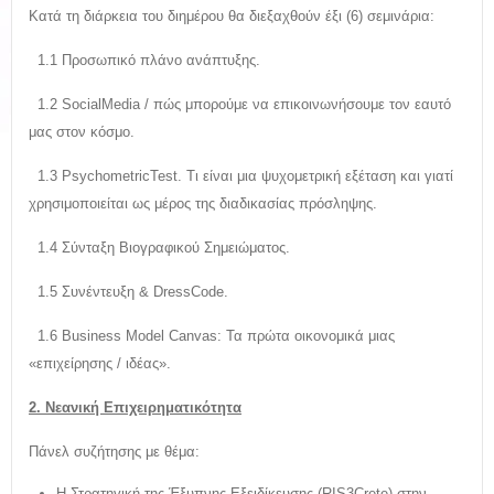
Κατά τη διάρκεια του διημέρου θα διεξαχθούν έξι (6) σεμινάρια:
1.1 Προσωπικό πλάνο ανάπτυξης.
1.2 SocialMedia / πώς μπορούμε να επικοινωνήσουμε τον εαυτό
μας στον κόσμο.
1.3 PsychometricTest. Τι είναι μια ψυχομετρική εξέταση και γιατί
χρησιμοποιείται ως μέρος της διαδικασίας πρόσληψης.
1.4 Σύνταξη Βιογραφικού Σημειώματος.
1.5 Συνέντευξη & DressCode.
1.6 Business Model Canvas: Τα πρώτα οικονομικά μιας
«επιχείρησης / ιδέας».
2. Νεανική Επιχειρηματικότητα
Πάνελ συζήτησης με θέμα:
Η Στρατηγική της Έξυπνης Εξειδίκευσης (RIS3Crete) στην