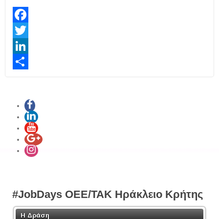
Facebook
Twitter
LinkedIn
Share
#JobDays OEE/TAK Ηράκλειο Κρήτης
Η Δράση