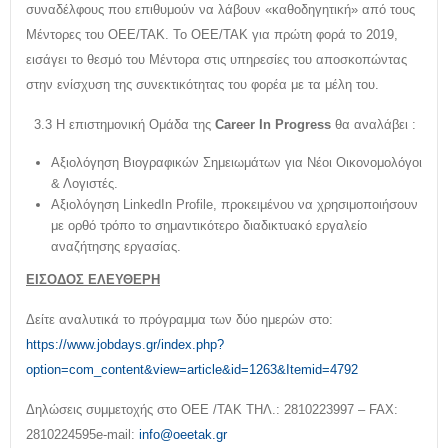
συναδέλφους που επιθυμούν να λάβουν «καθοδηγητική» από τους
Μέντορες του ΟΕΕ/ΤΑΚ. Το ΟΕΕ/ΤΑΚ για πρώτη φορά το 2019,
εισάγει το θεσμό του Μέντορα στις υπηρεσίες του αποσκοπώντας
στην ενίσχυση της συνεκτικότητας του φορέα με τα μέλη του.
3.3 Η επιστημονική Ομάδα της
Career In Progress
θα αναλάβει :
Αξιολόγηση Βιογραφικών Σημειωμάτων για Νέοι Οικονομολόγοι
& Λογιστές.
Αξιολόγηση LinkedIn Profile, προκειμένου να χρησιμοποιήσουν
με ορθό τρόπο το σημαντικότερο διαδικτυακό εργαλείο
αναζήτησης εργασίας.
ΕΙΣΟΔΟΣ ΕΛΕΥΘΕΡΗ
Δείτε αναλυτικά το πρόγραμμα των δύο ημερών στο:
https://www.jobdays.gr/index.php?
option=com_content&view=article&id=1263&Itemid=4792
Δηλώσεις συμμετοχής στο ΟΕΕ /ΤΑΚ ΤΗΛ.: 2810223997 – FAX:
2810224595e-mail:
info@oeetak.gr