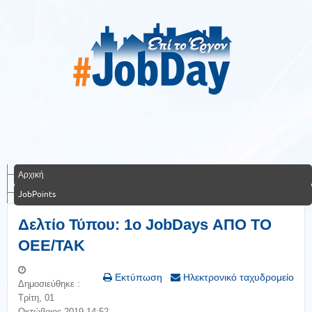
Αρχική
JobPoints
Δελτίο Τύπου: 1ο JobDays ΑΠΟ ΤΟ
ΟΕΕ/ΤΑΚ
Εκτύπωση
Ηλεκτρονικό ταχυδρομείο
Δημοσιεύθηκε :
Τρίτη, 01
Οκτώβριος 2019 14:52