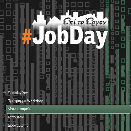
#JobdayDev
Πρόγραμμα Workshop
Λίστα Εταιριών
Τοποθεσία
Διοργανωτής