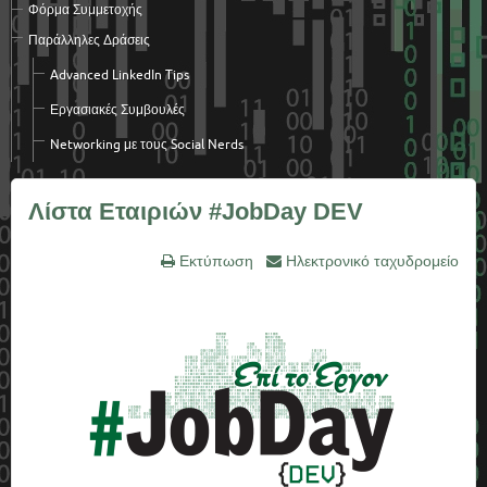
Φόρμα Συμμετοχής
Παράλληλες Δράσεις
Advanced LinkedΙn Tips
Εργασιακές Συμβουλές
Networking με τους Social Nerds
Λίστα Εταιριών #JobDay DEV
Εκτύπωση
Ηλεκτρονικό ταχυδρομείο