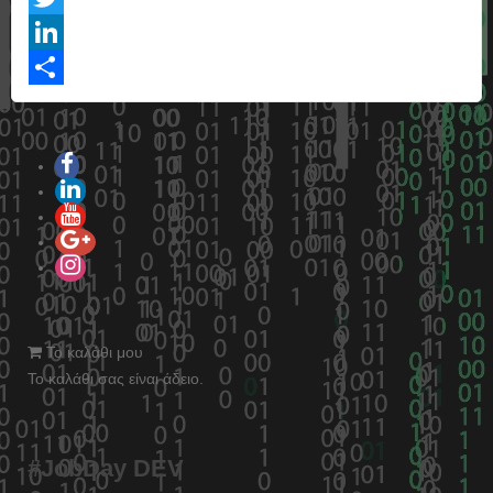
Twitter
LinkedIn
Share
Το καλάθι μου
Το καλάθι σας είναι άδειο.
#JobDay DEV