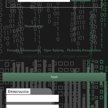
Designed by
Skywalker.gr
Πολιτική Απορρήτου
Στοιχεία Επικοινωνίας
-
Όροι Χρήσης
-
Copyright © 2023 jobdays.gr -- All rights reserved
Αρχή