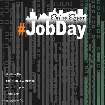
#JobdayDev
Πρόγραμμα Workshop
Λίστα Εταιριών
Τοποθεσία
Διοργανωτής