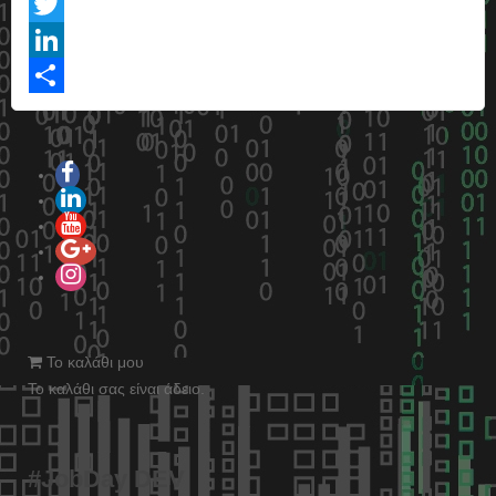
Facebook
Twitter
LinkedIn
Share
Το καλάθι μου
Το καλάθι σας είναι άδειο.
#JobDay DEV