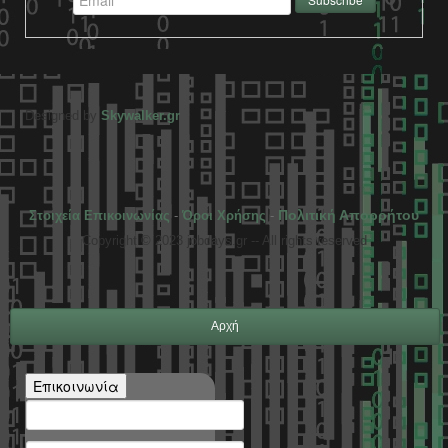
Designed by
Skywalker.gr
Πολιτική Απορρήτου
Στοιχεία Επικοινωνίας
-
Όροι Χρήσης
-
Copyright © 2023 jobdays.gr -- All rights reserved
Αρχή