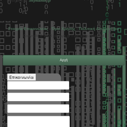
Designed by
Skywalker.gr
Πολιτική Απορρήτου
Στοιχεία Επικοινωνίας
-
Όροι Χρήσης
-
Copyright © 2023 jobdays.gr -- All rights reserved
Αρχή