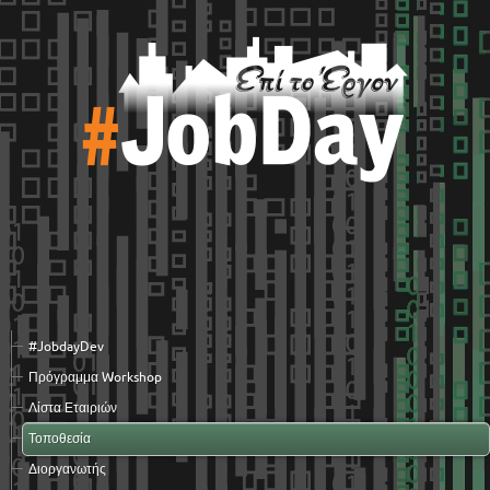
#JobdayDev
Πρόγραμμα Workshop
Λίστα Εταιριών
Τοποθεσία
Διοργανωτής