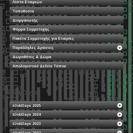
Λίστα Εταιριών
Τοποθεσία
Διοργανωτής
Φόρμα Συμμετοχής
Πακέτα Συμμετοχής για Εταιρίες
Παράλληλες Δράσεις
Δωροθέτες & Δώρα
Απολογιστικό Δελτίο Τύπου
#JobDays
#JobDays 2025
#JobDays 2024
#JobDays 2023
#JobDays 2022