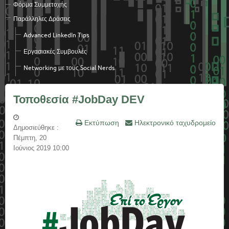
Φόρμα Συμμετοχής
Παράλληλες Δράσεις
Advanced LinkedΙn Tips
Εργασιακές Συμβουλές
Networking με τους Social Nerds
Τοποθεσία #JobDay DEV
Εκτύπωση
Ηλεκτρονικό ταχυδρομείο
Δημοσιεύθηκε :
Πέμπτη, 20
Ιούνιος 2019 10:00