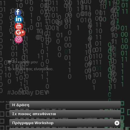
Το καλάθι μου
Το καλάθι σας είναι άδειο.
#JobDay DEV
Η Δράση
Σε ποιους απευθύνεται
Πρόγραμμα Workshop