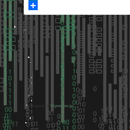
LinkedIn
Share
Designed by
Skywalker.gr