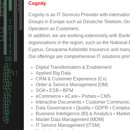
Cognity
Cognity is an IT Services Provider with internati
Groups in Europe such as Deutsche Telekom, Ora
Operators as Customers.
In addition, we are working extensively with Bank
organisations in the region, such as the Nationa
Cyprus, Groupama Asfalistiki Insurance and many 
Our offerings are comprehensive IT solutions prima
Digital Transformation & Enablement
Applied Big Data
CRM & Customer Experience (Cx)
Order & Service Management (OM)
SOA • ESB • BPM
eCommerce • eCare • Portals • CMS
Interactive Documents • Customer Communic
Data Governance • Quality • GDPR • Compli
Business Intelligence (BI) & Analytics • Ma
Master Data Management (MDM)
IT Service Management (ITSM)