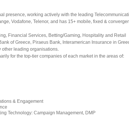
onal presence, working actively with the leading Telecommunicat
nge, Vodafone, Telenor, and has 15+ mobile, fixed & convergen
ing, Financial Services, Betting/Gaming, Hospitality and Retail
l Bank of Greece, Piraeus Bank, Interamerican Insurance in Gree
other leading organisations.
rily for the top-tier companies of each market in the areas of:
ations & Engagement
ance
rketing Technology: Campaign Management, DMP