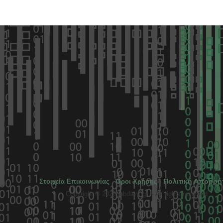
Πολιτική Απορρή
Στοιχεία Επικοινωνίας
-
Όροι Χρήσης
-
Copyright © 2023 jobdays.gr -- All rights reserved