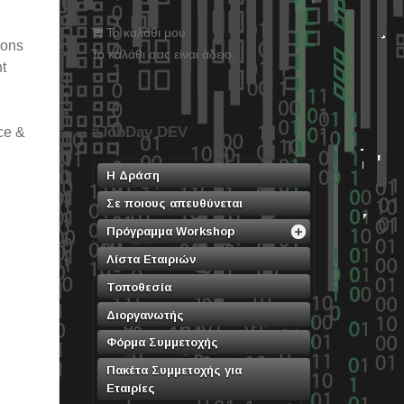
Το καλάθι μου
ions
Το καλάθι σας είναι άδειο.
t
#JobDay DEV
ce &
Η Δράση
Σε ποιους απευθύνεται
Πρόγραμμα Workshop
Λίστα Εταιριών
Τοποθεσία
Διοργανωτής
Φόρμα Συμμετοχής
Πακέτα Συμμετοχής για
Εταιρίες