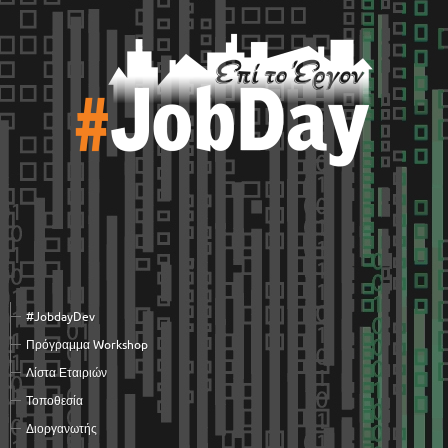
#JobdayDev
Πρόγραμμα Workshop
Λίστα Εταιριών
Τοποθεσία
Διοργανωτής