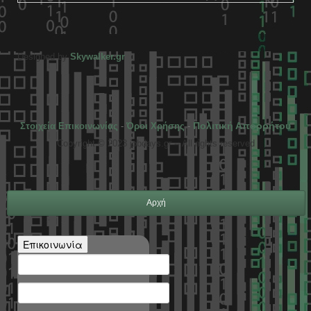
Designed by
Skywalker.gr
Πολιτική Απορρήτου
Στοιχεία Επικοινωνίας
-
Όροι Χρήσης
-
Copyright © 2023 jobdays.gr -- All rights reserved
Αρχή