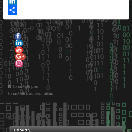
Twitter
LinkedIn
Share
Το καλάθι μου
Το καλάθι σας είναι άδειο.
#JobDay DEV
Η Δράση