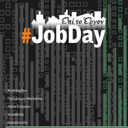
#JobdayDev
Πρόγραμμα Workshop
Λίστα Εταιριών
Τοποθεσία
Διοργανωτής