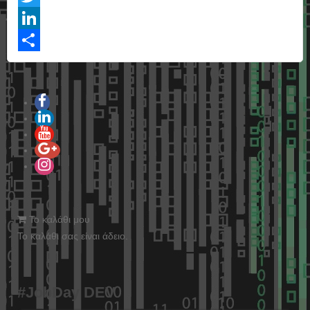
Twitter
LinkedIn
Share
Το καλάθι μου
Το καλάθι σας είναι άδειο.
#JobDay DEV