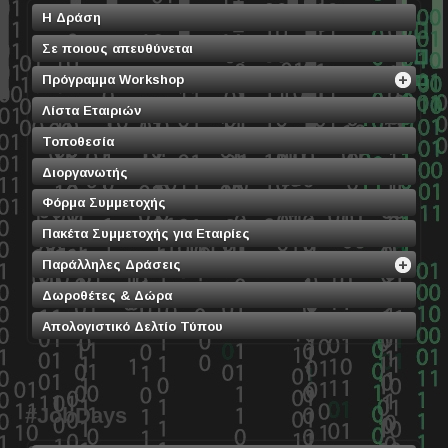
Η Δράση
Σε ποιους απευθύνεται
Πρόγραμμα Workshop
Λίστα Εταιριών
Τοποθεσία
Διοργανωτής
Φόρμα Συμμετοχής
Πακέτα Συμμετοχής για Εταιρίες
Παράλληλες Δράσεις
Δωροθέτες & Δώρα
Απολογιστικό Δελτίο Τύπου
#JobDays