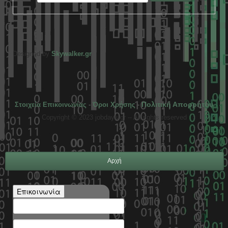
Designed by
Skywalker.gr
Πολιτική Απορρήτου
Στοιχεία Επικοινωνίας
-
Όροι Χρήσης
-
Copyright © 2023 jobdays.gr -- All rights reserved
Αρχή