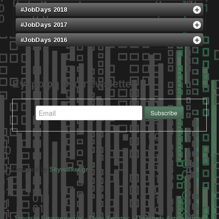
#JobDays 2018
#JobDays 2017
#JobDays 2016
Εγγραφή στο newsletter
Designed by
Skywalker.gr
Πολιτική Απορρήτου
Στοιχεία Επικοινωνίας
-
Όροι Χρήσης
-