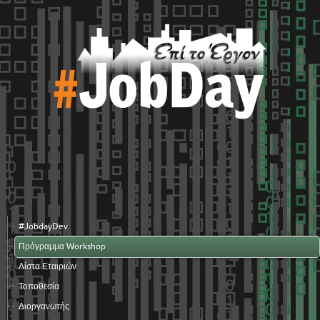
#JobdayDev
Πρόγραμμα Workshop
Λίστα Εταιριών
Τοποθεσία
Διοργανωτής