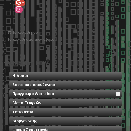
Το καλάθι μου
Το καλάθι σας είναι άδειο.
#JobDay DEV
Η Δράση
Σε ποιους απευθύνεται
Πρόγραμμα Workshop
Λίστα Εταιριών
Τοποθεσία
Διοργανωτής
Φόρμα Συμμετοχής