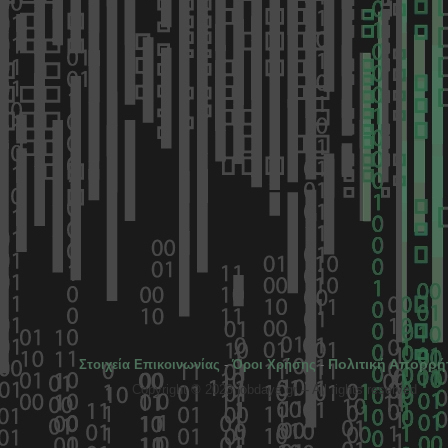
Πολιτική Απορρή
Στοιχεία Επικοινωνίας
-
Όροι Χρήσης
-
Copyright © 2023 jobdays.gr -- All rights reserved