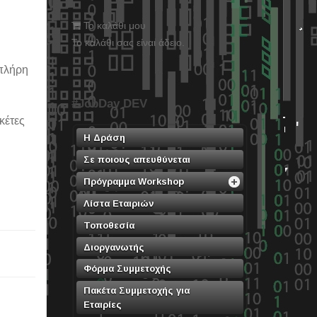
Το καλάθι μου
Το καλάθι σας είναι άδειο.
 πλήρη
#JobDay DEV
κέτες
Η Δράση
Σε ποιους απευθύνεται
Πρόγραμμα Workshop
Λίστα Εταιριών
Τοποθεσία
Διοργανωτής
Φόρμα Συμμετοχής
Πακέτα Συμμετοχής για
Εταιρίες