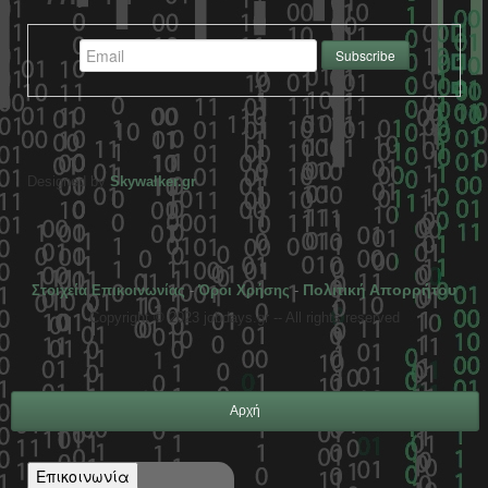
Designed by
Skywalker.gr
Πολιτική Απορρήτου
Στοιχεία Επικοινωνίας
-
Όροι Χρήσης
-
Copyright © 2023 jobdays.gr -- All rights reserved
Αρχή