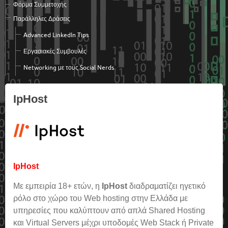
Φόρμα Συμμετοχής
Παράλληλες Δράσεις
Advanced LinkedΙn Tips
Εργασιακές Συμβουλές
Networking με τους Social Nerds
IpHost
IpHost
Με εμπειρία 18+ ετών, η
IpHost
διαδραματίζει ηγετικό
ρόλο στο χώρο του Web hosting στην Ελλάδα με
υπηρεσίες που καλύπτουν από απλά Shared Hosting
και Virtual Servers μέχρι υποδομές Web Stack ή Private