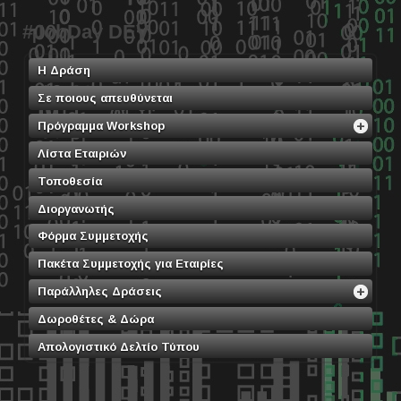
#JobDay DEV
Η Δράση
Σε ποιους απευθύνεται
Πρόγραμμα Workshop
Λίστα Εταιριών
Τοποθεσία
Διοργανωτής
Φόρμα Συμμετοχής
Πακέτα Συμμετοχής για Εταιρίες
Παράλληλες Δράσεις
Δωροθέτες & Δώρα
Απολογιστικό Δελτίο Τύπου