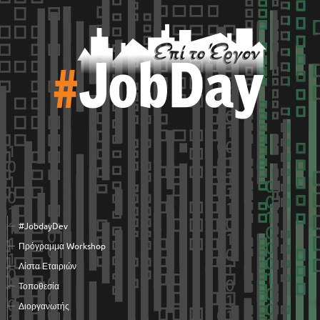
#JobdayDev
Πρόγραμμα Workshop
Λίστα Εταιριών
Τοποθεσία
Διοργανωτής