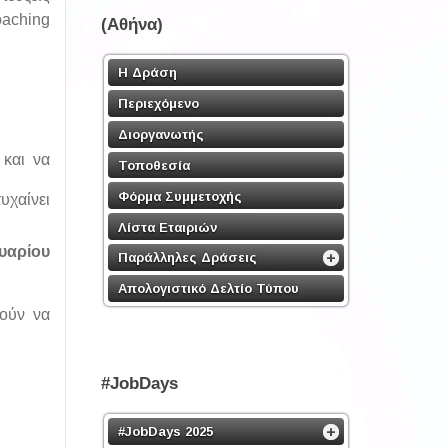
oaching
(Αθήνα)
Η Δράση
Περιεχόμενο
Διοργανωτής
 και να
Τοποθεσία
Φόρμα Συμμετοχής
υχαίνει
Λίστα Εταιριών
ουαρίου
Παράλληλες Δράσεις
Απολογιστικό Δελτίο Τύπου
μούν να
#JobDays
#JobDays 2025