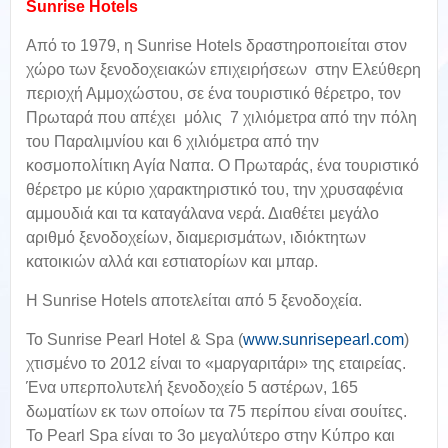
Sunrise Hotels
Από το 1979, η Sunrise Hotels δραστηροποιείται στον
χώρο των ξενοδοχειακών επιχειρήσεων στην Ελεύθερη
περιοχή Αμμοχώστου, σε ένα τουριστικό θέρετρο, τον
Πρωταρά που απέχει μόλις 7 χιλιόμετρα από την πόλη
του Παραλιμνίου και 6 χιλιόμετρα από την
κοσμοπολίτικη Αγία Ναπα. Ο Πρωταράς, ένα τουριστικό
θέρετρο με κύριο χαρακτηριστικό του, την χρυσαφένια
αμμουδιά και τα καταγάλανα νερά. Διαθέτει μεγάλο
αριθμό ξενοδοχείων, διαμερισμάτων, ιδιόκτητων
κατοικιών αλλά και εστιατορίων και μπαρ.
Η Sunrise Hotels αποτελείται από 5 ξενοδοχεία.
Το Sunrise Pearl Hotel & Spa (
www.sunrisepearl.com
)
χτισμένο το 2012 είναι το «μαργαριτάρι» της εταιρείας.
Ένα υπερπολυτελή ξενοδοχείο 5 αστέρων, 165
δωματίων εκ των οποίων τα 75 περίπου είναι σουίτες.
Το Pearl Spa είναι το 3ο μεγαλύτερο στην Κύπρο και