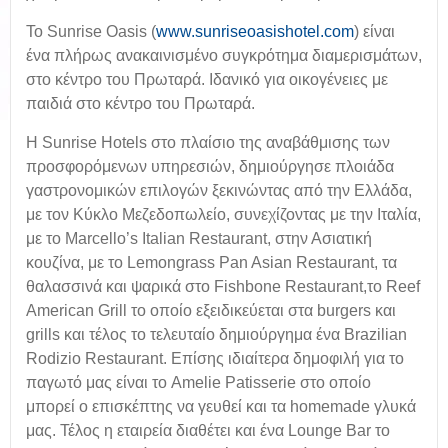
Το Sunrise Oasis (
www.sunriseoasishotel.com
) είναι
ένα πλήρως ανακαινισμένο συγκρότημα διαμερισμάτων,
στο κέντρο του Πρωταρά. Ιδανικό για οικογένειες με
παιδιά στο κέντρο του Πρωταρά.
Η Sunrise Hotels στο πλαίσιο της αναβάθμισης των
προσφορόμενων υπηρεσιών, δημιούργησε πλοιάδα
γαστρονομικών επιλογών ξεκινώντας από την Ελλάδα,
με τον Κύκλο Μεζεδοπωλείο, συνεχίζοντας με την Ιταλία,
με το Marcello’s Italian Restaurant, στην Ασιατική
κουζίνα, με το Lemongrass Pan Asian Restaurant, τα
θαλασσινά και ψαρικά στο Fishbone Restaurant,το Reef
American Grill το οποίο εξειδικεύεται στα burgers και
grills και τέλος το τελευταίο δημιούργημα ένα Brazilian
Rodizio Restaurant. Επίσης ιδιαίτερα δημοφιλή για το
παγωτό μας είναι το Amelie Patisserie στο οποίο
μπορεί ο επισκέπτης να γευθεί και τα homemade γλυκά
μας. Τέλος η εταιρεία διαθέτει και ένα Lounge Bar το