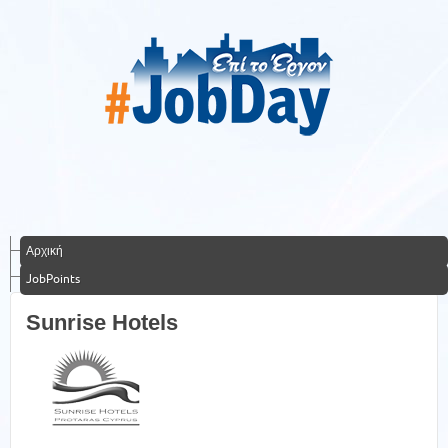
Αρχική
JobPoints
Sunrise Hotels