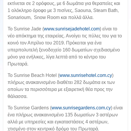
εκτίνεται σε 2 ορόφους, με 6 δωμάτια για θεραπείες και
1 ολόκληρο όροφο με 3 πισίνες, Saouna, Steam Bath,
Sonarioum, Snow Room και πολλά άλλα.
Το Sunrise Jade (
www.sunrisejadehotel.com
) είναι το
νέο απόκτημα της εταιρείας. Ανοίγει τις πύλες του για το
κοινό τον Απρίλιο του 2019. Πρόκειται για ένα
υπερπολυτελή ξενοδοχείο 160 δωματίων σχεδιασμένο
μόνο για ενήλικες, λίγα λεπτά από το κέντρο του
Πρωταρά.
Το Sunrise Beach Hotel (
www.sunrisehotel.com.cy
)
πλήρως ανακαινισμένο διαθέτει 282 δωμάτια εκ των
οποίων τα περισσότερα με εξαιρετική θέα προς την
θάλασσα.
Το Sunrise Gardens (
www.sunrisegardens.com.cy
) είναι
ένα πλήρως ανακαινισμένο 135 δωματίων 3 αστέρων
αλλά με υπηρεσίες και εγκαταστάσεις 4 αστέρων,
χτισμένο στον κεντρικό δρόμο του Πρωταρά.