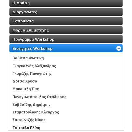
Η Δράση
Διοργανωτές
Τοποθεσία
Φόρμα Συμμετοχής
Πρόγραμμα Workshop
Εισηγητές Workshop
Βαβίτσα Φωτεινή
Γκαγκαλνάς Αλέξανδρος
Γκορέζης Παναγιώτης
Δότσα Χρύσα
Μακαμτζή Έφη
Παναγιωτόπουλος Θεόδωρος
Σαββαΐδης Δημήτρης
Σταματουλάκης Κλέαρχος
Σαπουντζής Νίκος
Τσίτσελα Ελένη