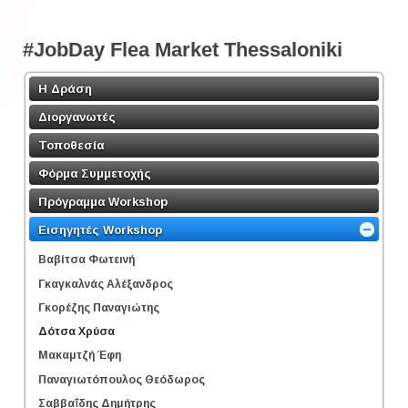
#JobDay Flea Market Thessaloniki
Η Δράση
Διοργανωτές
Τοποθεσία
Φόρμα Συμμετοχής
Πρόγραμμα Workshop
Εισηγητές Workshop
Βαβίτσα Φωτεινή
Γκαγκαλνάς Αλέξανδρος
Γκορέζης Παναγιώτης
Δότσα Χρύσα
Μακαμτζή Έφη
Παναγιωτόπουλος Θεόδωρος
Σαββαΐδης Δημήτρης