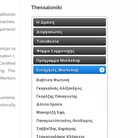
Thessaloniki
αιδεύσει
coaches.
Η Δράση
σματικών
Διοργανωτές
Τοποθεσία
τέχει τα
Φόρμα Συμμετοχής
ation I,
Πρόγραμμα Workshop
ertified
Εισηγητές Workshop
ing: The
 Mentors
Βαβίτσα Φωτεινή
Γκαγκαλνάς Αλέξανδρος
Γκορέζης Παναγιώτης
ωσιακής
ανάπτυξη
Δότσα Χρύσα
Μακαμτζή Έφη
Παναγιωτόπουλος Θεόδωρος
Σαββαΐδης Δημήτρης
Σταματουλάκης Κλέαρχος