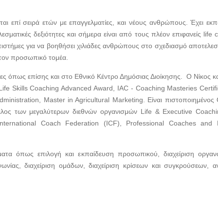
ζεται επί σειρά ετών με επαγγελματίες, και νέους ανθρώπους. Έχει εκπ
εσματικές δεξιότητες και σήμερα είναι από τους πλέον επιφανείς life 
πιστήμες για να βοηθήσει χιλιάδες ανθρώπους στο σχεδιασμό αποτελε
στον προσωπικό τομέα.
ίες όπως επίσης και στο Εθνικό Κέντρο Δημόσιας Διοίκησης. Ο Νίκος κα
fe Skills Coaching Advanced Award, IAC - Coaching Masteries Certific
nistration, Master in Agricultural Marketing. Είναι πιστοποιημένος C
 μέλος των μεγαλύτερων διεθνών οργανισμών Life & Executive Coach
 International Coach Federation (ICF), Professional Coaches and
ματα όπως επιλογή και εκπαίδευση προσωπικού, διαχείριση οργαν
νωνίας, διαχείριση ομάδων, διαχείριση κρίσεων και συγκρούσεων, 