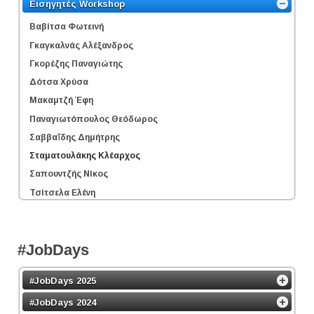
Εισηγητές Workshop
Βαβίτσα Φωτεινή
Γκαγκαλνάς Αλέξανδρος
Γκορέζης Παναγιώτης
Δότσα Χρύσα
Μακαμτζή Έφη
Παναγιωτόπουλος Θεόδωρος
Σαββαΐδης Δημήτρης
Σταματουλάκης Κλέαρχος
Σαπουντζής Νίκος
Τσίτσελα Ελένη
#JobDays
#JobDays 2025
#JobDays 2024