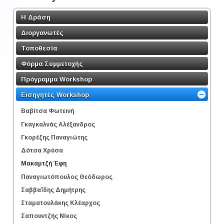
Η Δράση
Διοργανωτές
Τοποθεσία
Φόρμα Συμμετοχής
Πρόγραμμα Workshop
Εισηγητές Workshop
Βαβίτσα Φωτεινή
Γκαγκαλνάς Αλέξανδρος
Γκορέζης Παναγιώτης
Δότσα Χρύσα
Μακαμτζή Έφη
Παναγιωτόπουλος Θεόδωρος
Σαββαΐδης Δημήτρης
Σταματουλάκης Κλέαρχος
Σαπουντζής Νίκος