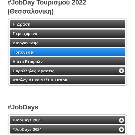
#JobDay Τουρισμού 2022
(Θεσσαλονίκη)
Η Δράση
Περιεχόμενο
Διοργανωτής
Τοποθεσία
Λίστα Εταιριών
Παράλληλες Δράσεις
Απολογιστικό Δελτίο Τύπου
#JobDays
#JobDays 2025
#JobDays 2024