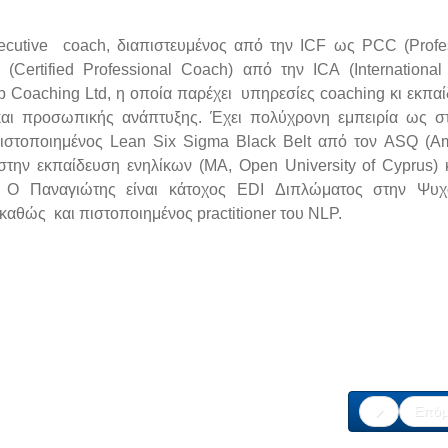
ecutive coach, διαπιστευμένος από την ICF ως PCC (Profe
(Certified Professional Coach) από την ICA (Internationa
op Coaching Ltd, η οποία παρέχει υπηρεσίες coaching κι εκπα
ς και προσωπικής ανάπτυξης. Έχει πολύχρονη εμπειρία ως σ
πιστοποιημένος Lean Six Sigma Black Belt από τον ASQ (A
 στην εκπαίδευση ενηλίκων (MA, Open University of Cyprus) 
ty) O Παναγιώτης είναι κάτοχος EDI Διπλώματος στην Ψυχ
καθώς και πιστοποιημένος practitioner του NLP.
Επόμ