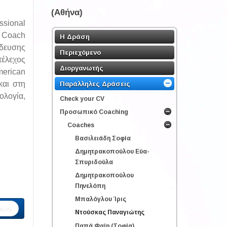
(Αθήνα)
ssional
l Coach
Η Δράση
ίδευσης
Περιεχόμενο
τέλεχος
Διοργανωτής
merican
και στη
Παράλληλες Δράσεις
ολογία,
Check your CV
Προσωπικό Coaching
Coaches
Βασιλειάδη Σοφία
Δημητρακοπούλου Εύα-
Σπυριδούλα
Δημητρακοπούλου
Πηνελόπη
Μπαλόγλου Ίρις
ενο
Ντούσκας Παναγιώτης
Παπά Φαίη (Σοφία)