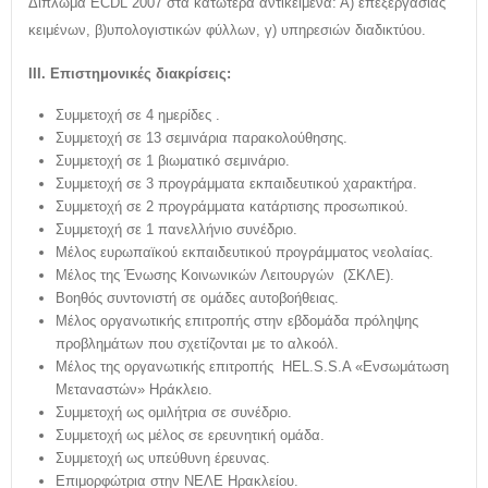
Δίπλωμα ECDL 2007 στα κατωτέρα αντικείμενα: Α) επεξεργασίας
κειμένων, β)υπολογιστικών φύλλων, γ) υπηρεσιών διαδικτύου.
ΙΙΙ. Επιστημονικές διακρίσεις:
Συμμετοχή σε 4 ημερίδες .
Συμμετοχή σε 13 σεμινάρια παρακολούθησης.
Συμμετοχή σε 1 βιωματικό σεμινάριο.
Συμμετοχή σε 3 προγράμματα εκπαιδευτικού χαρακτήρα.
Συμμετοχή σε 2 προγράμματα κατάρτισης προσωπικού.
Συμμετοχή σε 1 πανελλήνιο συνέδριο.
Μέλος ευρωπαϊκού εκπαιδευτικού προγράμματος νεολαίας.
Μέλος της Ένωσης Κοινωνικών Λειτουργών (ΣΚΛΕ).
Βοηθός συντονιστή σε ομάδες αυτοβοήθειας.
Μέλος οργανωτικής επιτροπής στην εβδομάδα πρόληψης
προβλημάτων που σχετίζονται με το αλκοόλ.
Μέλος της οργανωτικής επιτροπής HEL.S.S.A «Ενσωμάτωση
Μεταναστών» Ηράκλειο.
Συμμετοχή ως ομιλήτρια σε συνέδριο.
Συμμετοχή ως μέλος σε ερευνητική ομάδα.
Συμμετοχή ως υπεύθυνη έρευνας.
Επιμορφώτρια στην ΝΕΛΕ Ηρακλείου.