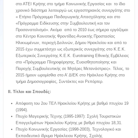
στο ΑΤΕΙ Κρήτης στο τμήμα Κοινωνικής Εργασίας και το ίδιο
χρονικό διάστημα λειτουργώ ως εργαστηριακός συνεργάτης στο
« Ετήσιο Πρόγραμμα Παιδαγωγικής Απασχόλησης και στο
«Πρόγραμμα Ειδίκευσης στην Συμβουλευτική και τον
Προσανατολισμό». Ακόμα από το 2010 έως σήμερα εργάζομαι
στο Κέντρο Κοινοτικής Φροντίδας-Ανοικτής Προστασίας
Ηλικιωμένων, περιοχή Δειλινών, Δήμου Ηρακλείου και από το
2015 έχω συμμετάσχει ως εξωτερικός συνεργάτης στο Κ.Ε.Κ.
Εξωτερικός Συνεργάτης Κ.Ε.Κ. Eurotraining Εθνικής Εμβέλειας
στο «Πρόγραμμα Πληροφόρησης, Ευαισθητοποίησης και
Παροχής Συμβουλευτικής σε Μητέρες Μετανάστριες». Τέλος, το
2015 ήμουν ωρομίσθια στο Α’ ΔΙΕΚ στο Ηράκλειο Κρήτης στο
τμήμα Δημοσιογραφίας, Συντάκτες και Ρεπόρτερ.
II. Tίτλοι και Σπουδές:
Απόφοιτη του 2ου ΤΕΛ Ηρακλείου Κρήτης με βαθμό πτυχίου 19
(1994).
Πτυχίο Μαγειρικής Τέχνης (1995-1997): Σχολή Τουριστικών
Επαγγελμάτων Ηρακλείου Κρήτης με βαθμό πτυχίου 18,31.
Πτυχίο Κοινωνικής Εργασίας (1998-2003), Τεχνολογικό και
Εκπαιδευτικό ίδρυμα Ηράκλειου Κρήτης, Σχολής