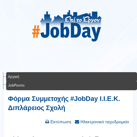
Αρχική
JobPoints
Φόρμα Συμμετοχής #JobDay Ι.Ι.Ε.Κ.
Διπλάρειος Σχολή
Εκτύπωση
Ηλεκτρονικό ταχυδρομείο