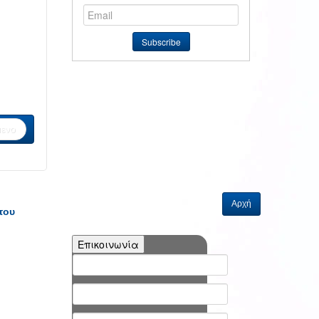
ενο
Αρχή
του