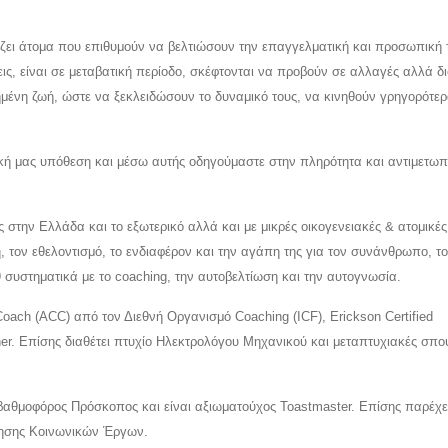
ίζει άτομα που επιθυμούν να βελτιώσουν την επαγγελματική και προσωπική 
ις, είναι σε μεταβατική περίοδο, σκέφτονται να προβούν σε αλλαγές αλλά δ
ημένη ζωή, ώστε να ξεκλειδώσουν το δυναμικό τους, να κινηθούν γρηγορότε
κή μας υπόθεση και μέσω αυτής οδηγούμαστε στην πληρότητα και αντιμετωπ
ς στην Ελλάδα και το εξωτερικό αλλά και με μικρές οικογενειακές & ατομικές
 τον εθελοντισμό, το ενδιαφέρον και την αγάπη της για τον συνάνθρωπο, το
9 συστηματικά με το coaching, την αυτοβελτίωση και την αυτογνωσία.
Coach (ACC) από τον Διεθνή Οργανισμό Coaching (ICF), Erickson Certified
oner. Επίσης διαθέτει πτυχίο Ηλεκτρολόγου Μηχανικού και μεταπτυχιακές σπο
βαθμοφόρος Πρόσκοπος και είναι αξιωματούχος Toastmaster. Επίσης παρέχε
οίησης Κοινωνικών Έργων.