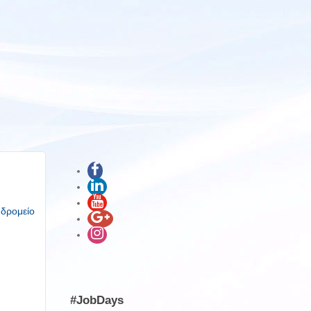
υδρομείο
#JobDays