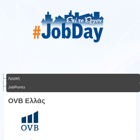
Αρχική
JobPoints
OVB Ελλάς