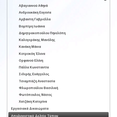
Αβαγιαννού Αθηνά
Ανδρουκάκη Ευγενία
Αρβανίτη Γαβριέλλα
Βομπίρη Ιωάννα
Δημητρακοπούλου Πηνελόπη
Καλογεράκης Μανόλης
Κανάκη Μάνια
Κοτροκόη Έλενα
Ορφανού Ελένη
Πάλλα Κωνσταντία
Σιδερής Ευάγγελος
Τσιαμπάζη Αναστασία
Φλωροπούλου Βασιλική
Φωτόπουλος Νάσος
Χατζάκη Κατερίνα
Εργασιακά Δικαιώματα
Απολογιστικό Δελτίο Τύπου