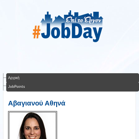
Αρχική
JobPoints
Αβαγιανού Αθηνά