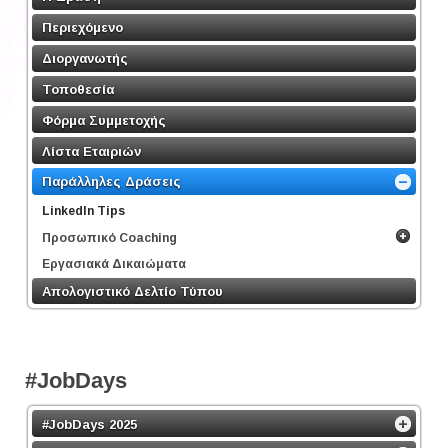
Περιεχόμενο
Διοργανωτής
Τοποθεσία
Φόρμα Συμμετοχής
Λίστα Εταιριών
Παράλληλες Δράσεις
LinkedΙn Tips
Προσωπικό Coaching
Εργασιακά Δικαιώματα
Απολογιστικό Δελτίο Τύπου
#JobDays
#JobDays 2025