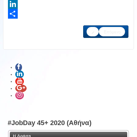
Twitter
LinkedIn
Share
Επόμενο
#JobDay 45+ 2020 (Αθήνα)
Η Δράση