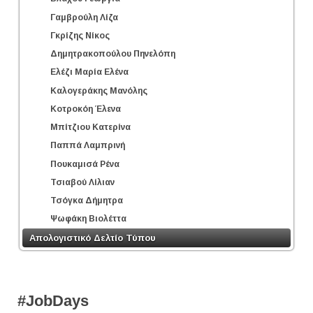
Γαμβρούλη Λίζα
Γκρίζης Νίκος
Δημητρακοπούλου Πηνελόπη
Ελέζι Μαρία Ελένα
Καλογεράκης Μανόλης
Κοτροκόη Έλενα
Μπίτζιου Κατερίνα
Παππά Λαμπρινή
Πουκαμισά Ρένα
Τσιαβού Λίλιαν
Τσόγκα Δήμητρα
Ψωφάκη Βιολέττα
Απολογιστικό Δελτίο Τύπου
#JobDays