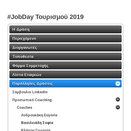
#JobDay Τουρισμού 2019
Η Δράση
Περιεχόμενο
Διοργανωτές
Τοποθεσία
Φόρμα Συμμετοχής
Λίστα Εταιριών
Παράλληλες Δράσεις
Σύμβουλοι LinkedΙn
Προσωπικό Coaching
Coaches
Ανδρουκάκη Ευγενία
Βασιλειάδη Σοφία
Βλάχου Γεωργία