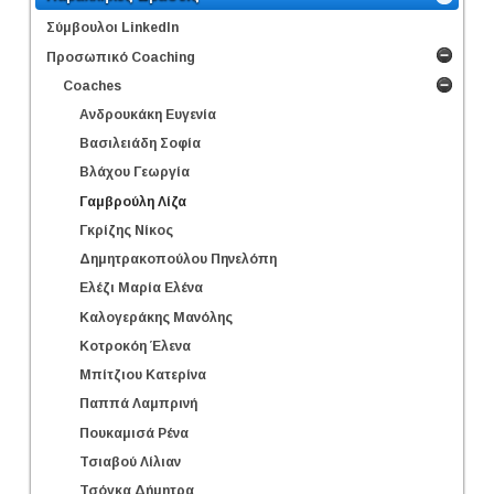
Σύμβουλοι LinkedΙn
Προσωπικό Coaching
Coaches
Ανδρουκάκη Ευγενία
Βασιλειάδη Σοφία
Βλάχου Γεωργία
Γαμβρούλη Λίζα
Γκρίζης Νίκος
Δημητρακοπούλου Πηνελόπη
Ελέζι Μαρία Ελένα
Καλογεράκης Μανόλης
Κοτροκόη Έλενα
Μπίτζιου Κατερίνα
Παππά Λαμπρινή
Πουκαμισά Ρένα
Τσιαβού Λίλιαν
Τσόγκα Δήμητρα