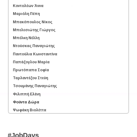
Κοντολέων Άννα
Μαριόλη Πέπη
Μπακόπουλος Νίκος
Μπελεσιώτης Γιώργος
Μπέλκη Νέλλη
Ντούσκας Παναγιώτης
Παντούλια Κωνσταντίνα
Παπάζογλου Μαρία
Πρωτόπαπα Σοφία
Ταρλαντέζου Στεύη
Τσουμάνης Παναγιώτης
Φιλιππή Ελένη
Φούντα Δώρα
Ψωφάκη Βιολέττα
#JobDays