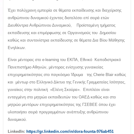
Έχει πολύχρονη εμπειρία σε θέματα εκπαίδευσης και διαχείρισης
ανθρώπινου δυναμικού έχοντας διατελέσει επί σειρά ετών
Διευθύντρια Ανθρώπινου Δυναμικού, Προϊσταμένη τμήματος
εκπαίδευσης και επιμόρφωσης σε Οργανισμούς του Δημοσίου
καθώς και συντονίστρια εκπαίδευσης σε θέματα Δια Βίου Μάθησης
Ενηλίκων.
Είναι μέντορας στο e-learning του ΕΚΠΑ, Εθνικό Καποδιστριακό
Πανεπιστήμιο Αθηνών, μέντορας ενίσχυσης γυναικείας
επιχειρηματικότητας στο παγκόσμιο Ίδρυμα της Cherie Blair καθώς
και μέντωρ στο Ελληνικό Δίκτυο της Γενικής Γραμματείας Ισότητας,
γυναίκες στην πολιτική «Ελένη Σκούρα». Επιπλέον είναι
ενταγμένη στο μητρώο εκπαιδευτών του ΟΑΕΔ καθώς και στο
μητρώο μεντόρων επιχειρηματικότητας της ΓΣΕΒΕΕ όπου έχει
υλοποιήσει σειρά προγραμμάτων ανάπτυξης ανθρώπινου
δυναμικού.
LinkedIn:
https://gr.linkedin.com/in/dora-founta-976ab451