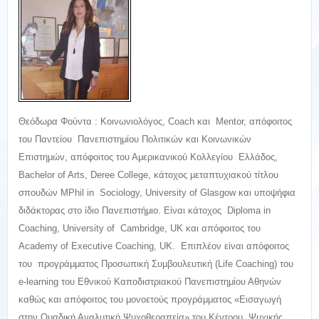
Θεόδωρα Φούντα : Κοινωνιολόγος, Coach και Mentor, απόφοιτος
του Παντείου Πανεπιστημίου Πολιτικών και Κοινωνικών
Επιστημών, απόφοιτος του Αμερικανικού Κολλεγίου Ελλάδος,
Bachelor of Arts, Deree College, κάτοχος μεταπτυχιακού τίτλου
σπουδών ΜPhil in Sociοlogy, University of Glasgow και υποψήφια
διδάκτορας στο ίδιο Πανεπιστήμιο. Είναι κάτοχος Diploma in
Coaching, University of Cambridge, UK και απόφοιτος του
Academy of Executive Coaching, UK. Επιπλέον είναι απόφοιτος
του προγράμματος Προσωπική Συμβουλευτική (Life Coaching) του
e-learning του Εθνικού Καποδιστριακού Πανεπιστημίου Αθηνών
καθώς και απόφοιτος του μονοετούς προγράμματος «Εισαγωγή
στην Ομαδική Αναλυτική Ψυχοθεραπεία» του Κέντρου Ψυχικής