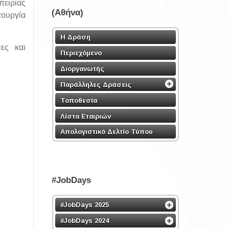
πειρίας
(Αθήνα)
τουργία
Η Δράση
ες και
Περιεχόμενο
Διοργανωτής
Παράλληλες Δράσεις
Τοποθεσία
Λίστα Εταιριών
Απολογιστικό Δελτίο Τύπου
#JobDays
#JobDays 2025
#JobDays 2024