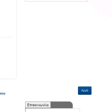
Αρχή
του