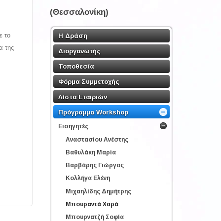
(Θεσσαλονίκη)
ε το
Η Δράση
α της
Διοργανωτής
Τοποθεσία
Φόρμα Συμμετοχής
Λίστα Εταιριών
Πρόγραμμα Workshop
Εισηγητές
Αναστασίου Ανέστης
Βαθυλάκη Μαρία
Βαρβάρης Γιώργος
Κολλήγα Ελένη
Μιχαηλίδης Δημήτρης
Μπουραντά Χαρά
Μπουρνατζή Σοφία