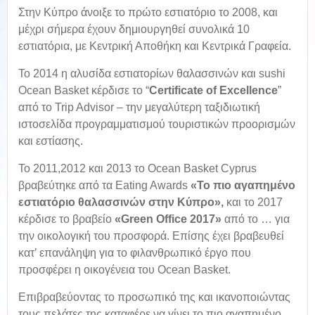
Στην Κύπρο άνοιξε το πρώτο εστιατόριο το 2008, και
μέχρι σήμερα έχουν δημιουργηθεί συνολικά 10
εστιατόρια, με Κεντρική Αποθήκη και Κεντρικά Γραφεία.
Το 2014 η αλυσίδα εστιατορίων θαλασσινών και sushi
Ocean Basket κέρδισε το “
Certificate
of
Excellence
”
από το Trip Advisor – την μεγαλύτερη ταξιδιωτική
ιστοσελίδα προγραμματισμού τουριστικών προορισμών
και εστίασης.
Το 2011,2012 και 2013 το Ocean Basket Cyprus
βραβεύτηκε από τα Eating Awards
«Το πιο αγαπημένο
εστιατόριο θαλασσινών στην Κύπρο»,
και το 2017
κέρδισε το βραβείο
«
Green
Office
2017»
από το … για
την οικολογική του προσφορά. Επίσης έχει βραβευθεί
κατ’ επανάληψη για το φιλανθρωπικό έργο που
προσφέρει η οικογένεια του Ocean Basket.
Επιβραβεύοντας το προσωπικό της και ικανοποιώντας
τους πελάτες της καταφέρε να γίνει το πιο αγαπημένο