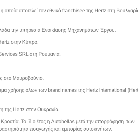
η οποία αποτελεί τον εθνικό franchisee της Hertz στη Βουλγαρί
λλάδα την υπηρεσία Ενοικίασης Μηχανημάτων Έργου.
Hertz στην Κύπρο.
 Services SRL στη Ρουμανία.
ης στο Μαυροβούνιο.
μα χρήσης όλων των brand names της Hertz International (Hert
 της Hertz στην Ουκρανία.
ν Κροατία. To ίδιο έτος η Autohellas μετά την απορρόφηση των
αστηριότητα εισαγωγής και εμπορίας αυτοκινήτων.