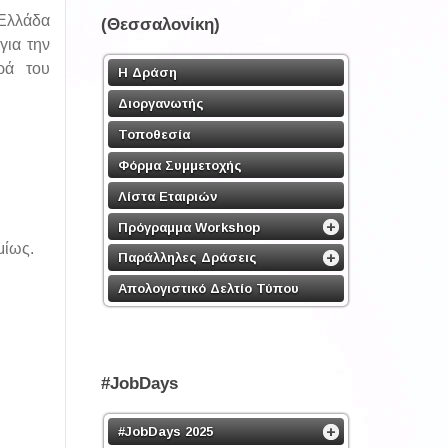
 Ελλάδα
(Θεσσαλονίκη)
για την
ορά του
Η Δράση
Διοργανωτής
Τοποθεσία
Φόρμα Συμμετοχής
Λίστα Εταιριών
Πρόγραμμα Workshop
μίως.
Παράλληλες Δράσεις
Απολογιστικό Δελτίο Τύπου
#JobDays
#JobDays 2025