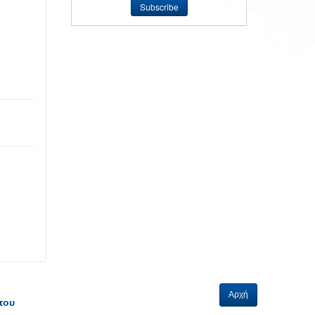
Αρχή
του