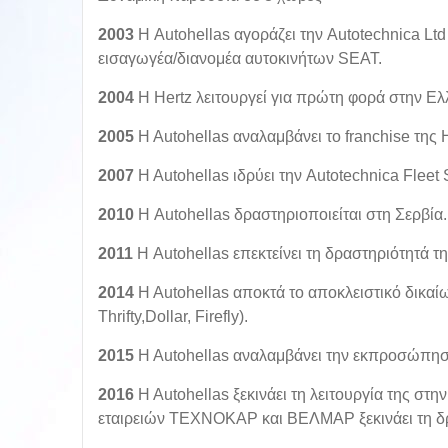
2003
Η Autohellas αγοράζει την Autotechnica Ltd 
εισαγωγέα/διανομέα αυτοκινήτων SEAT.
2004
Η Hertz λειτουργεί για πρώτη φορά στην Ε
2005
Η Αutohellas αναλαμβάνει το franchise της 
2007
Η Αutohellas ιδρύει την Autotechnica Fleet
2010
Η Autohellas δραστηριοποιείται στη Σερβία.
2011
Η Autohellas επεκτείνει τη δραστηριότητά τ
2014
H Autohellas αποκτά το αποκλειστικό δικαίω
Thrifty,Dollar, Firefly).
2015
Η Αutohellas αναλαμβάνει την εκπροσώπηση
2016
Η Αutohellas ξεκινάει τη λειτουργία της στη
εταιρειών TEΧΝΟΚΑΡ και BEΛΜΑΡ ξεκινάει τη δρ