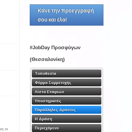
Κάνε την προεγγραφή
σου και έλα!
#JobDay Προσφύγων
(Θεσσαλονίκη)
Τοποθεσία
Φόρμα Συμμετοχής
Λίστα Εταιριών
Υποστηρικτές
Παράλληλες Δράσεις
Η Δράση
Περιεχόμενο
η οι