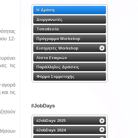
Η Δράση
Διοργανωτές
Τοποθεσία
ότητας
ρου 12-
Πρόγραμμα Workshop
Εισηγητές Workshop
Λίστα Εταιριών
ευρύνει
νες τις
Παράλληλες Δράσεις
Φόρμα Συμμετοχής
ν αγορά
και τις
#JobDays
αζητούν
#JobDays 2025
#JobDays 2024
ηθήσουν