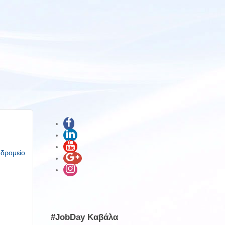
υδρομείο
#JobDay Καβάλα