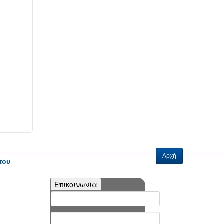
Αρχή
του