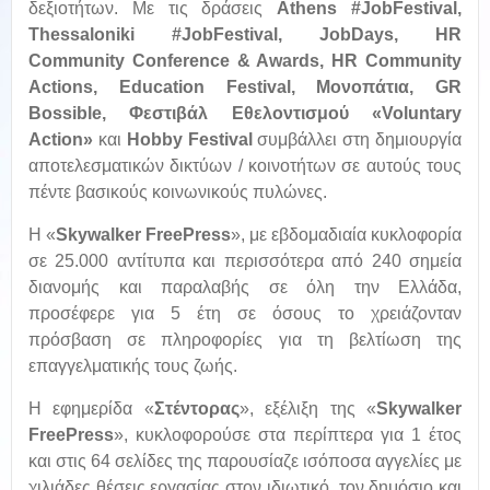
δεξιοτήτων. Με τις δράσεις
Athens #JobFestival,
Thessaloniki #JobFestival, JobDays, HR
Community Conference & Awards, HR Community
Actions, Εducation Festival, Μονοπάτια, GR
Bossible, Φεστιβάλ Εθελοντισμού «Voluntary
Action»
και
Hobby Festival
συμβάλλει στη δημιουργία
αποτελεσματικών δικτύων / κοινοτήτων σε αυτούς τους
πέντε βασικούς κοινωνικούς πυλώνες.
H «
Skywalker FreePress
», με εβδομαδιαία κυκλοφορία
σε 25.000 αντίτυπα και περισσότερα από 240 σημεία
διανομής και παραλαβής σε όλη την Ελλάδα,
προσέφερε για 5 έτη σε όσους το χρειάζονταν
πρόσβαση σε πληροφορίες για τη βελτίωση της
επαγγελματικής τους ζωής.
Η εφημερίδα «
Στέντορας
», εξέλιξη της «
Skywalker
FreePress
», κυκλοφορούσε στα περίπτερα για 1 έτος
και στις 64 σελίδες της παρουσίαζε ισόποσα αγγελίες με
χιλιάδες θέσεις εργασίας στον ιδιωτικό, τον δημόσιο και