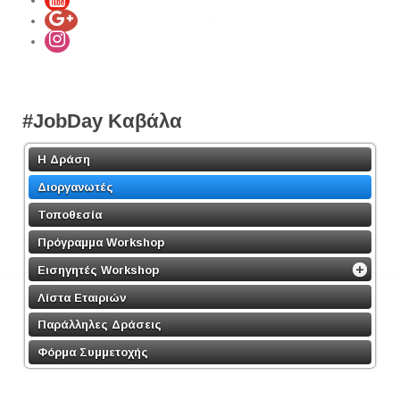
#JobDay Καβάλα
Η Δράση
Διοργανωτές
Τοποθεσία
Πρόγραμμα Workshop
Εισηγητές Workshop
Λίστα Εταιριών
Παράλληλες Δράσεις
Φόρμα Συμμετοχής