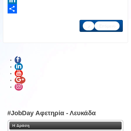
LinkedIn
Share
Επόμενο
#JobDay Αφετηρία - Λευκάδα
Η Δράση