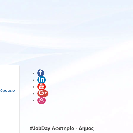
υδρομείο
#JobDay Αφετηρία - Δήμος