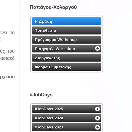
Παπάγου-Χολαργού
Η Δράση
Τοποθεσία
νει το
ύ.
Πρόγραμμα Workshop
Εισηγητές Workshop
ούς που
Διοργανωτής
γασιακό
Φόρμα Συμμετοχής
ρχείου
#JobDays
#JobDays 2025
#JobDays 2024
#JobDays 2023