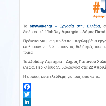
To
skywalker
.
gr
– Εργασία στην Ελλάδα
, σ
διαδραστικό
#JobDay Αφετηρία – Δήμος Παπά
Πρόκειται για μια ημερίδα που περιλαμβάνει
εργ
επιθυμούν να βελτιώσουν τις δεξιότητές τους
τομέα.
Το
#Jobday Αφετηρία – Δήμος Παπάγου-Χολ
(
Λεωφ. Περικλέους 55, Χολαργός
)
στις
22 Απριλ
Η είσοδος είναι
ελεύθερη
για τους επισκέπτες.
Facebook
Twitter