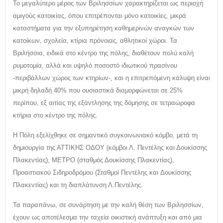
Το μεγαλύτερο μέρος των Βριλησσίων χαρακτηρίζεται ως περιοχή
αμιγούς κατοικίας, όπου επιτρέπονται μόνο κατοικίες, μικρά
καταστήματα για την εξυπηρέτηση καθημερινών αναγκών των
κατοίκων, σχολεία, κτίρια πρόνοιας, αθλητικοί χώροι. Τα
Βριλήσσια, ειδικά στο κέντρο της πόλης, διαθέτουν πολύ καλή
ρυμοτομία, αλλά και υψηλό ποσοστό ιδιωτικού πρασίνου
-περιβάλλων χώρος των κτηρίων-, και η επιτρεπόμενη κάλυψη είναι
μικρή δηλαδή 40% που ουσιαστικά διαμορφώνεται σε 25%
περίπου, εξ αιτίας της εξάντλησης της δόμησης σε τετραώροφα
κτήρια στο κέντρο της πόλης.
Η Πόλη εξελίχθηκε σε σημαντικό συγκοινωνιακό κόμβο, μετά τη
δημιουργία της ΑΤΤΙΚΗΣ ΟΔΟΥ (κόμβοι Λ. Πεντέλης και Δουκίσσης
Πλακεντίας), ΜΕΤΡΟ (σταθμός Δουκίσσης Πλακεντίας),
Προαστιακού Σιδηροδρόμου (Σταθμοί Πεντέλης και Δουκίσσης
Πλακεντίας) και τη διαπλάτυνση Λ.Πεντέλης.
Τα παραπάνω, σε συνάρτηση με την καλή θέση των Βριλησσίων,
έχουν ως αποτέλεσμα την ταχεία οικιστική ανάπτυξη και από μια