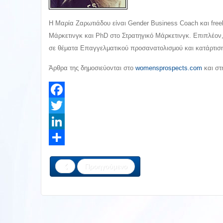
Η Μαρία Ζαρωτιάδου είναι Gender Business Coach και freel
Μάρκετινγκ και PhD στο Στρατηγικό Μάρκετινγκ. Επιπλέον,
σε θέματα Επαγγελματικού προσανατολισμού και κατάρτιση
Άρθρα της δημοσιεύονται στο
womensprospects.com
και σ
Facebook
Twitter
LinkedIn
Share
Προηγούμενο