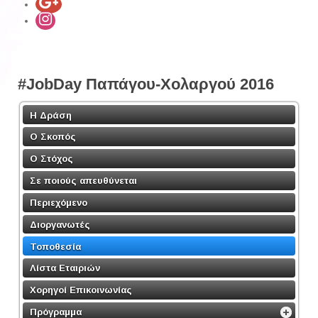
#JobDay Παπάγου-Χολαργού 2016
Η Δράση
Ο Σκοπός
Ο Στόχος
Σε ποιούς απευθύνεται
Περιεχόμενο
Διοργανωτές
Τοποθεσία
Λίστα Εταιριών
Χορηγοί Επικοινωνίας
Πρόγραμμα