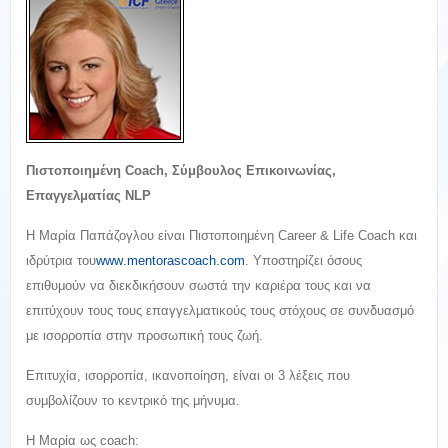
Πιστοποιημένη
Coach
, Σύμβουλος Επικοινωνίας,
Επαγγελματίας
NLP
Η Μαρία Παπάζογλου είναι Πιστοποιημένη
Career
&
Life
Coach
και
ιδρύτρια του
www
.
mentorascoach
.
com
.
Y
ποστηρίζει όσους
επιθυμούν να διεκδικήσουν σωστά την καριέρα τους και να
επιτύχουν τους τους επαγγελματικούς τους στόχους σε συνδυασμό
με ισορροπία στην προσωπική τους ζωή.
Επιτυχία, ισορροπία, ικανοποίηση, είναι οι 3 λέξεις που
συμβολίζουν το κεντρικό της μήνυμα.
Η Μαρία ως coach: