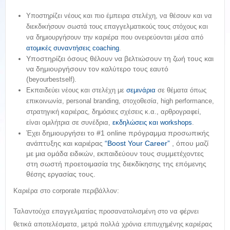
Υποστηρίζει νέους και πιο έμπειρα στελέχη, να θέσουν και να
διεκδικήσουν σωστά τους επαγγελματικούς τους στόχους και
να δημιουργήσουν την καριέρα που ονειρεύονται
μέσα από
ατομικές συναντήσεις
coaching
.
Υποστηρίζει όσους θέλουν να βελτιώσουν τη ζωή τους και
να δημιουργήσουν τον καλύτερο τους εαυτό
(
beyourbestself
).
Εκπαιδεύει νέους και στελέχη με
σεμινάρια
σε θέματα όπως
επικοινωνία,
personal
branding
, στοχοθεσία,
high
performance
,
στρατηγική καριέρας, δημόσιες σχέσεις κ.α., αρθρογραφεί,
είναι ομιλήτρια σε συνέδρια,
εκδηλώσεις και
workshops
.
Έχει δημιουργήσει το #1
online
πρόγραμμα προσωπικής
ανάπτυξης και καριέρας
“
Boost Your Career
”
, όπου μαζί
με μια ομάδα ειδικών, εκπαιδεύουν τους συμμετέχοντες
στη σωστή προετοιμασία της διεκδίκησης της επόμενης
θέσης εργασίας τους.
Καριέρα στο
corporate
περιβάλλον:
Ταλαντούχα επαγγελματίας προσανατολισμένη στο να φέρνει
θετικά αποτελέσματα, μετρά πολλά χρόνια επιτυχημένης καριέρας