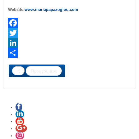
Website
:
www
.
mariapapazoglou
.
com
Facebook
Twitter
LinkedIn
Share
Προηγούμενο