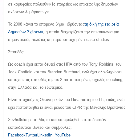
σε κορυφαίες πολυεθνικές εταιρείες ως επικεφαλής δημοσίων
σχέσεων & μάρκετινγκ.
Το 2008 κάνει το επόμενο βήμα, ιδρύοντας
τη δική της εταιρεία
Δημοσίων Σχέσεων
, η οποία διαχειρίζεται την επικοινωνία για
σημαντικούς πελάτες κι μετρά επιτυχημένα
case
studies
.
Σπουδές:
Ως
coach
έχει εκπαιδευτεί στις ΗΠΑ από τον
Tony
Robbins
, τον
Jack
Canfield
και τον
Brendon
Burchard
, ενώ έχει ολοκληρώσει
επιτυχώς τις σπουδές της σε 2 πιστοποιημένες σχολές
coaching
,
στην Ελλάδα και το εξωτερικό.
Είναι πτυχιούχος Οικονομικών του Πανεπιστημίου Πειραιώς, ενώ
έχει πιστοποιηθεί κι είναι μέλος του
CIPR
της Μεγάλης Βρετανίας.
Συνδεθείτε με τη Μαρία και επωφεληθείτε από δωρεάν
εκπαιδευτικά βίντεο και συμβουλές:
Facebook
Twitter
LinkedIn
YouTube