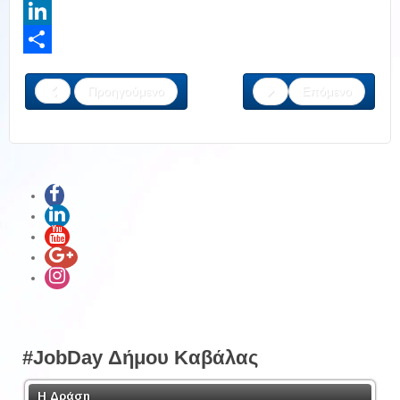
Twitter
LinkedIn
Share
Προηγούμενο
Επόμενο
#JobDay Δήμου Καβάλας
Η Δράση