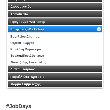
Διοργανωτές
Τοποθεσία
Πρόγραμμα Workshop
Εισηγητές Workshop
Βασιλείου Δήμητρα
Θερίου Γιώργος
Καπλάνη Μυροφόρα
Τσολακίδου Δέσποινα
Φωτιτζίδης Απόστολος
Λίστα Εταιριών
Παράλληλες Δράσεις
Φόρμα Συμμετοχής
#JobDays